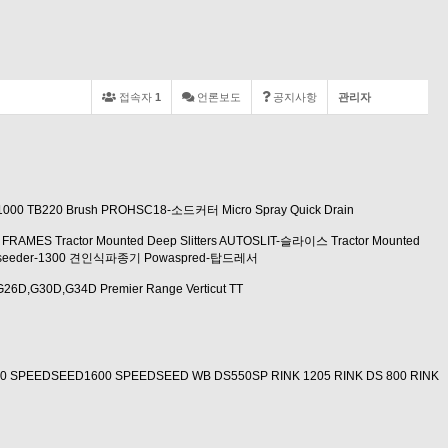
접속자
1
언론보도
공지사항
관리자
1000
TB220 Brush
PROHSC18-소드커터
Micro Spray
Quick Drain
 FRAMES
Tractor Mounted Deep Slitters
AUTOSLIT-슬라이스
Tractor Mounted
iseeder-1300 견인식파종기
Powaspred-탑드레서
G26D,G30D,G34D
Premier Range
Verticut TT
0
SPEEDSEED1600
SPEEDSEED WB
DS550SP
RINK 1205
RINK DS 800
RINK