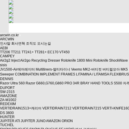
arcwin.co.kr
ARCWIN
인사말
회사연혁
조직도
오시는길
AEBI
TT206
TT211
TT241+
TT281+
EC170
VT450
CAMPEY
Air2g2 Inject
Air2go
Recycling Dresser
Rotoknife 1800
Mini Rotoknife
ShockWave
sisis
JV1500-Air에어레이터
Multitiners-멀티타이너
Veemo MK2-버티컷
버티컬모아 MK5
Sweeper
COMBINATION IMPLEMENT FRAMES
LITAMINA / LITAMISA
FLEXIBRU
DENNIS
Razor Ultra 560
Razor
G660,G760,G860
PRO 34R
BRAY HAND TOOLS
S500 
DUPORT
SW-2315
AMAZONE
ZA-M1002
REDEXIM
VERTIDRAIN1513+캐리어
VERTIDRAIN7212
VERTIDRAIN7215
VERTI-KNIFE16
DS 3800
HUNTER
JUPITER ATI
JUPITER
JUNO
AMAZON
ORION
TUCHEL